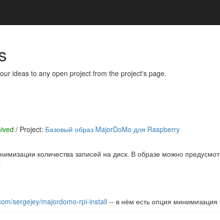
s
our ideas to any open project from the project's page.
hived
/ Project:
Базовый образ MajorDoMo для Raspberry
имизации количества записей на диск. В образе можно предусмотр
s
.com/sergejey/majordomo-rpi-install
-- в нём есть опция минимизация 