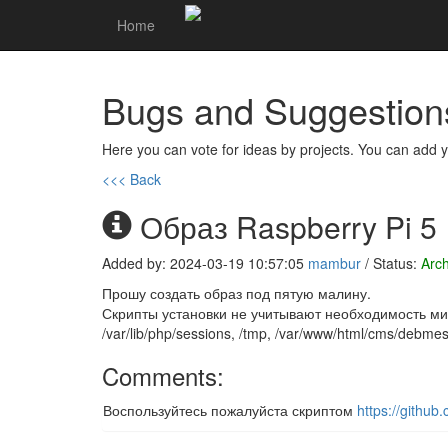
Home
Bugs and Suggestion
Here you can vote for ideas by projects. You can add y
<<< Back
Образ Raspberry Pi 5
Added by: 2024-03-19 10:57:05
mambur
/ Status:
Arc
Прошу создать образ под пятую малину.
Скрипты установки не учитывают необходимость мин
/var/lib/php/sessions, /tmp, /var/www/html/cms/debme
Comments:
Воспользуйтесь пожалуйста скриптом
https://github