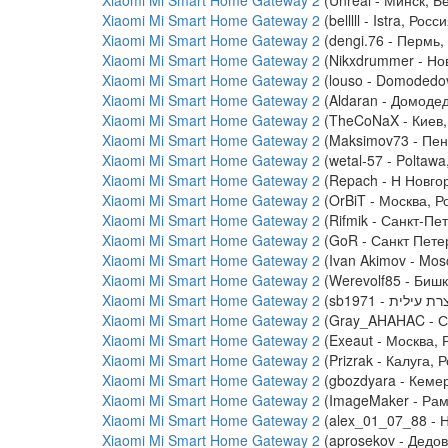
Xiaomi Mi Smart Home Gateway 2
(Unreal - Минск, Б
Xiaomi Mi Smart Home Gateway 2
(belllll - Istra, Росс
Xiaomi Mi Smart Home Gateway 2
(dengi.76 - Пермь,
Xiaomi Mi Smart Home Gateway 2
(Nikxdrummer - Но
Xiaomi Mi Smart Home Gateway 2
(louso - Domodedo
Xiaomi Mi Smart Home Gateway 2
(Aldaran - Домодед
Xiaomi Mi Smart Home Gateway 2
(TheCoNaX - Киев,
Xiaomi Mi Smart Home Gateway 2
(Maksimov73 - Пен
Xiaomi Mi Smart Home Gateway 2
(wetal-57 - Poltawa
Xiaomi Mi Smart Home Gateway 2
(Repach - Н Новгор
Xiaomi Mi Smart Home Gateway 2
(OrBiT - Москва, Р
Xiaomi Mi Smart Home Gateway 2
(Rifmik - Санкт-Пе
Xiaomi Mi Smart Home Gateway 2
(GoR - Санкт Петер
Xiaomi Mi Smart Home Gateway 2
(Ivan Akimov - Mos
Xiaomi Mi Smart Home Gateway 2
(Werevolf85 - Бишк
Xiaomi Mi Smart Home Gateway 2
Xiaomi Mi Smart Home Gateway 2
(Gray_AHAHAC - Ст
Xiaomi Mi Smart Home Gateway 2
(Exeaut - Москва, 
Xiaomi Mi Smart Home Gateway 2
(Prizrak - Калуга, 
Xiaomi Mi Smart Home Gateway 2
(gbozdyara - Кемер
Xiaomi Mi Smart Home Gateway 2
(ImageMaker - Рам
Xiaomi Mi Smart Home Gateway 2
(alex_01_07_88 - Н
Xiaomi Mi Smart Home Gateway 2
(aprosekov - Дедов