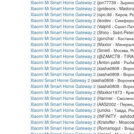
Xiaomi Mi Smart Home Gateway 2
(jon77739 - Зыряно
Xiaomi Mi Smart Home Gateway 2
(gvideons - Madona
Xiaomi Mi Smart Home Gateway 2
(opo.dd - Киров, Р
Xiaomi Mi Smart Home Gateway 2
(leodev - Симферо
Xiaomi Mi Smart Home Gateway 2
(Valphil - Санкт-Пе
Xiaomi Mi Smart Home Gateway 2
(Shico - Saint-Pete
Xiaomi Mi Smart Home Gateway 2
(gonchar - Костана
Xiaomi Mi Smart Home Gateway 2
(Maxtor - Минерал
Xiaomi Mi Smart Home Gateway 2
(Smiell - Москва, Р
Xiaomi Mi Smart Home Gateway 2
(@ZAMCTB - TIRA
Xiaomi Mi Smart Home Gateway 2
(Anton-pali4 - Рыб
Xiaomi Mi Smart Home Gateway 2
(sasha0808 - Воро
Xiaomi Mi Smart Home Gateway 2
(sasha0808 - Воро
Xiaomi Smart Home Gateway 2
(sasha0808 - Воронеж
Xiaomi Mi Smart Home Gateway 2
(sasha0808 - Воро
Xiaomi Mi Smart Home Gateway 2
(Maxkor1973 - Кра
Xiaomi Mi Smart Home Gateway 2
(Harmer - Смоленс
Xiaomi Mi Smart Home Gateway 2
(AAS2002 - Пермь,
Xiaomi Mi Smart Home Gateway 2
(juricks - Тавда, Ро
Xiaomi Mi Smart Home Gateway 2
(INFINITY - ashdod
Xiaomi Mi Smart Home Gateway 2
(Kristoffer - Mosco
Xiaomi Mi Smart Home Gateway 2
(Romariogut - Влад