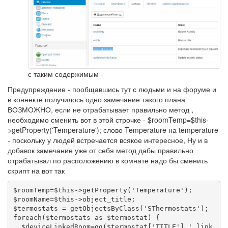
с таким содержимым -
Предупреждение - пообщавшись тут с людьми и на форуме и
в коннекте получилось одно замечание такого плана
ВОЗМОЖНО, если не отрабатывает правильно метод ,
необходимо сменить вот в этой строчке - $roomTemp=$this-
>getProperty('Temperature'); слово Temperature на temperature
- поскольку у людей встречается всякое интересное, Ну и в
добавок замечание уже от себя метод дабы правильно
отрабатывал по расположению в комнате надо бы сменить
скрипт на вот так
$roomTemp=$this->getProperty('Temperature');

$roomName=$this->object_title;

$termostats = getObjectsByClass('SThermostats');

foreach($termostats as $termostat) {

  $deviceLinkedRoom=gg($termostat['TITLE'].'.link