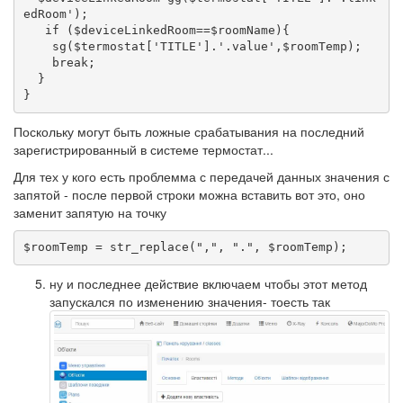
edRoom');

   if ($deviceLinkedRoom==$roomName){

    sg($termostat['TITLE'].'.value',$roomTemp);

    break;

  }

}
Поскольку могут быть ложные срабатывания на последний
зарегистрированный в системе термостат...
Для тех у кого есть проблемма с передачей данных значения с
запятой - после первой строки можна вставить вот это, оно
заменит запятую на точку
$roomTemp = str_replace(",", ".", $roomTemp);
ну и последнее действие включаем чтобы этот метод
запускался по изменению значения- тоесть так